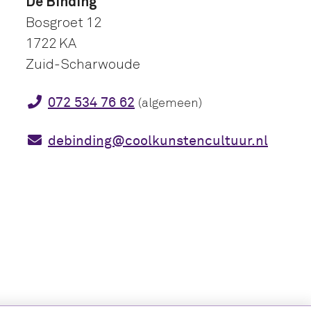
De Binding
Bosgroet 12
1722 KA
Zuid-Scharwoude
072 534 76 62
(algemeen)
debinding@coolkunstencultuur.nl