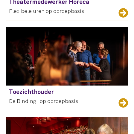
Theatermedewerker Horeca
Flexibele uren op oproepbasis
Toezichthouder
De Binding | op oproepbasis