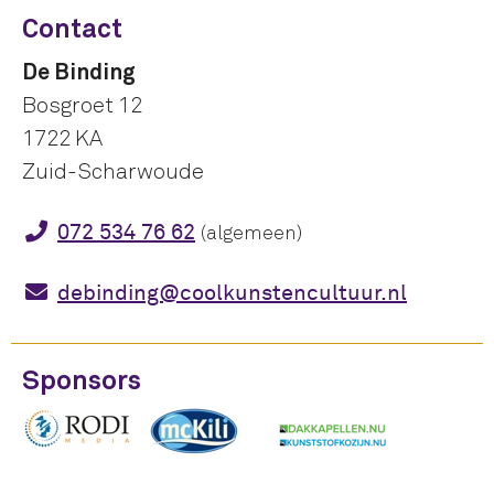
Contact
De Binding
Bosgroet 12
1722 KA
Zuid-Scharwoude
072 534 76 62
(algemeen)
debinding@coolkunstencultuur.nl
Sponsors